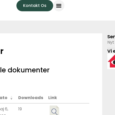
Kontakt Os
Se
Nyt 
r
Vi 
 alle dokumenter
ato
Downloads
Link
aj 6,
19