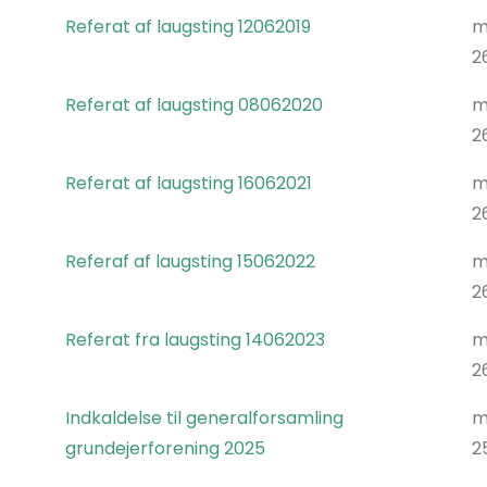
Referat af laugsting 12062019
m
2
Referat af laugsting 08062020
m
2
Referat af laugsting 16062021
m
2
Referaf af laugsting 15062022
m
2
Referat fra laugsting 14062023
m
2
Indkaldelse til generalforsamling
m
grundejerforening 2025
2