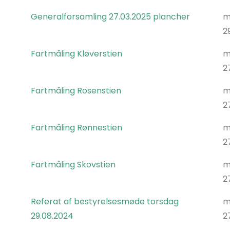
Generalforsamling 27.03.2025 plancher
m
2
Fartmåling Kløverstien
m
2
Fartmåling Rosenstien
m
2
Fartmåling Rønnestien
m
2
Fartmåling Skovstien
m
2
Referat af bestyrelsesmøde torsdag
m
29.08.2024
2