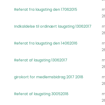
Referat fra laugsting den 17062015
m
2
Indkaldelse til ordinært laugsting 13062017
m
2
Referat fra laugsting den 14062016
m
2
Referat af laugsting 13062017
m
2
girokort for medlemsbidrag 2017 2018
m
2
Referat af laugsting 30052018
m
2