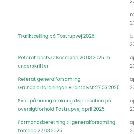
2
m
2
Trafiktælling på Tostrupvej 2025
ju
2
Referat bestyrelsesmøde 20.03.2025 m.
ap
underskrifter
2
Referat generalforsamling
ap
Grundejerforeningen Birgittelyst 27.03.2025
2
Svar på høring omkring dispensation på
ap
oversigtforhold Tostrupvej april 2025
2
Formandsberetning til generalforsamling
ap
torsdag 27.03.2025
2