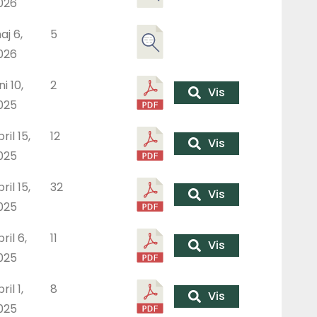
026
aj 6,
5
026
ni 10,
2
Vis
025
ril 15,
12
Vis
025
ril 15,
32
Vis
025
ril 6,
11
Vis
025
ril 1,
8
Vis
025