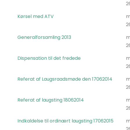
2
Kørsel med ATV
m
2
Generalforsamling 2013
m
2
Dispensation til det fredede
m
2
Referat af Laugsraadsmøde den 17062014
m
2
Referat af laugsting 18062014
m
2
Indkaldelse til ordinært laugsting 17062015
m
2