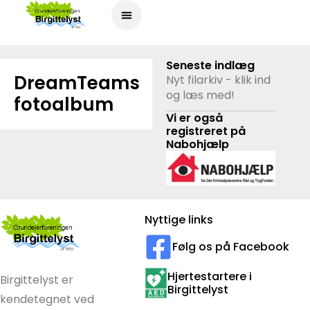
Seneste indlæg
DreamTeams
Nyt filarkiv - klik ind
og læs med!
fotoalbum
Vi er også
registreret på
Nabohjælp
Nyttige links
Følg os på Facebook
Hjertestartere i
Birgittelyst er
Birgittelyst
kendetegnet ved