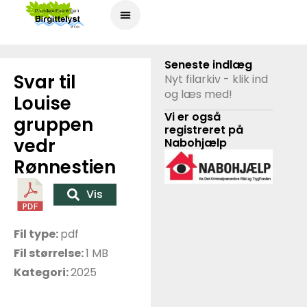
Seneste indlæg
Svar til
Nyt filarkiv - klik ind
og læs med!
Louise
Vi er også
gruppen
registreret på
vedr
Nabohjælp
Rønnestien
Vis
Fil type:
pdf
Fil størrelse:
1 MB
Kategori:
2025