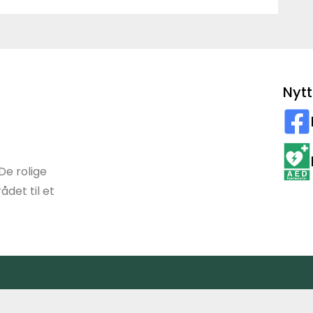
Nytt
De rolige
det til et