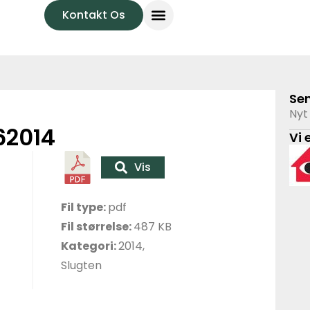
Kontakt Os
Se
Nyt 
62014
Vi 
Vis
Fil type:
pdf
Fil størrelse:
487 KB
Kategori:
2014,
Slugten