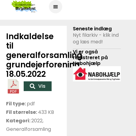
Seneste indlæg
Indkaldelse
Nyt filarkiv - klik ind
og læs med!
til
Vi er også
generalforsamling
registreret på
grundejerforening
Nabohjælp
18.05.2022
Vis
Fil type:
pdf
Fil størrelse:
433 KB
Kategori:
2022,
Generalforsamling