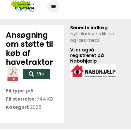
Seneste indlæg
Ansøgning
Nyt filarkiv - klik ind
og læs med!
om støtte til
Vi er også
køb af
registreret på
havetraktor
Nabohjælp
Vis
Fil type:
pdf
Fil størrelse:
744 KB
Kategori:
2025