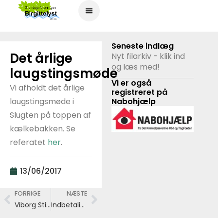
Seneste indlæg
Det årlige
Nyt filarkiv - klik ind
og læs med!
laugstingsmøde
Vi er også
Vi afholdt det årlige
registreret på
laugstingsmøde i
Nabohjælp
Slugten på toppen af
kælkebakken. Se
referatet
her
.
13/06/2017
FORRIGE
NÆSTE
Viborg Stifts Folkeblad på besøg
Indbetalingskort for opkrævning af medlemsbidrag