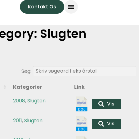
Kontakt Os
egory:
Slugten
Søg:
Kategorier
Link
2008
,
Slugten
Vis
2011
,
Slugten
Vis