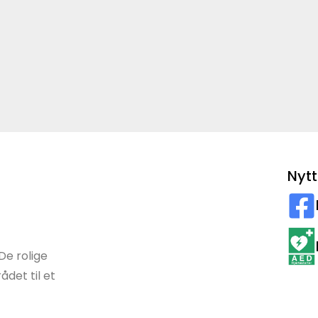
Nytt
De rolige
det til et